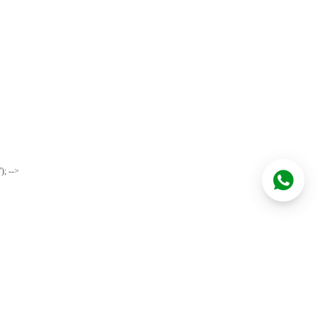
'); -->